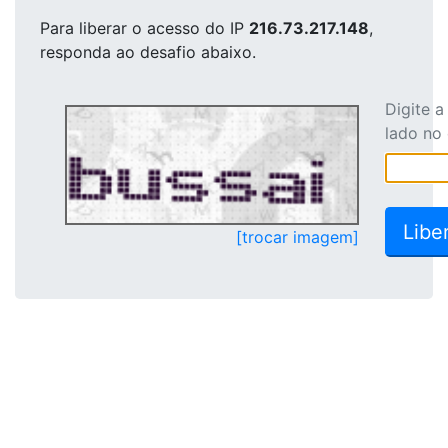
Para liberar o acesso
do IP
216.73.217.148
,
responda ao desafio abaixo.
Digite 
lado no
[trocar imagem]